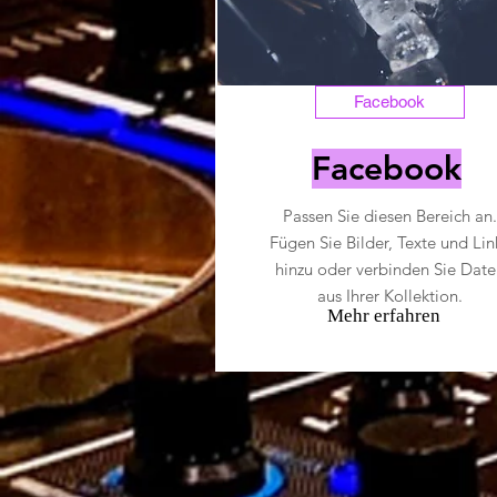
Facebook
Facebook
Passen Sie diesen Bereich an.
Fügen Sie Bilder, Texte und Lin
hinzu oder verbinden Sie Date
aus Ihrer Kollektion.
Mehr erfahren