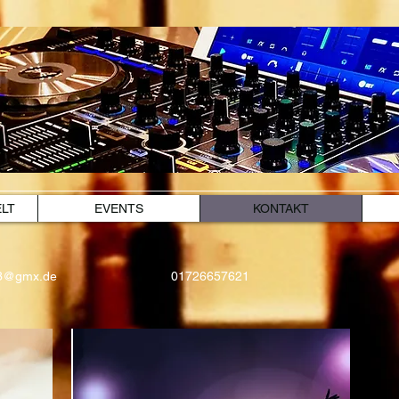
ELT
EVENTS
KONTAKT
63@gmx.de
01726657621