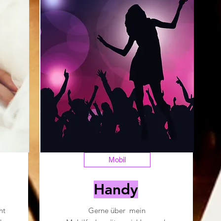
Mobil
Handy
ht
Gerne über mein