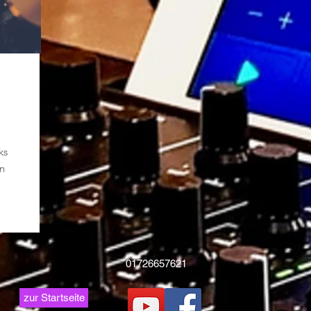
ks
n
01726657621
zur Startseite