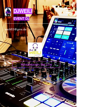
DJWEILI
EVENT DJ
weili63@gmx.de
01726657621
Kontaktieren Sie uns